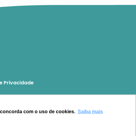
de Privacidade
670
.com.br
cê concorda com o uso de cookies.
Saiba mais
ação WordPress