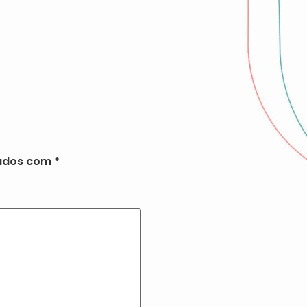
cados com
*