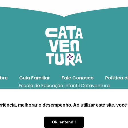
bre
Guia Familiar
Fale Conosco
Política 
Escola de Educação Infantil Cataventura
a Padre João Schiavo, 880 – Caxias do Sul – CEP 95070-
p (54) 9 9109- 7428 | E-mail
atendimento@cataventura
riência, melhorar o desempenho. Ao utilizar este site, vo
Ok, entendi!
Conteúdo Inteligente
Cri