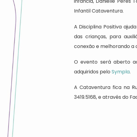
infância, Danielle Peres 
Infantil Cataventura.
A Disciplina Positiva aj
das crianças, para auxi
conexão e melhorando a 
O evento será aberto ao
adquiridos pelo
Sympla
.
A Cataventura fica na Ru
3419.5168, e através do F