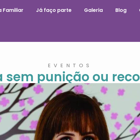
 Familiar
Já faço parte
Galeria
Blog
EVENTOS
na sem punição ou re