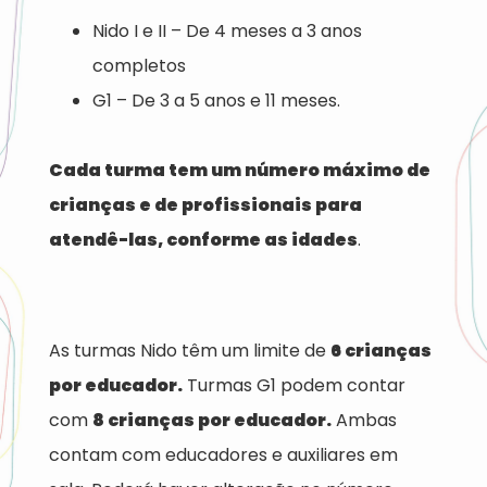
Nido I e II – De 4 meses a 3 anos
completos
G1 – De 3 a 5 anos e 11 meses.
Cada turma tem um número máximo de
crianças e de profissionais para
atendê-las, conforme as idades
.
As turmas Nido têm um limite de
6 crianças
por educador.
Turmas G1 podem contar
com
8 crianças por educador.
Ambas
contam com educadores e auxiliares em