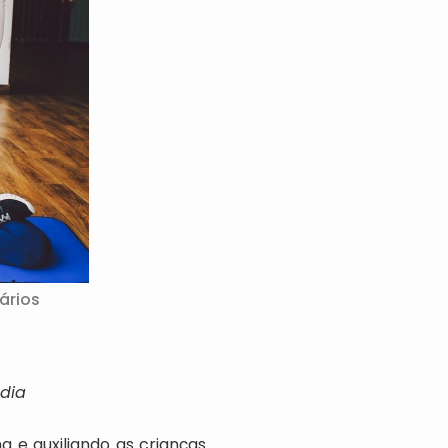
ários
 dia
a e auxiliando as crianças