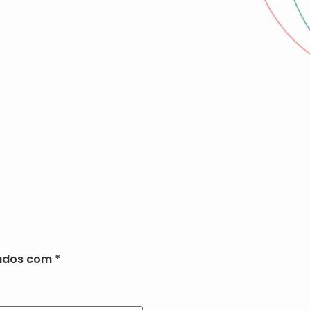
cados com
*